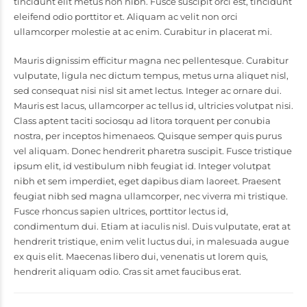
tincidunt elit metus non nibh. Fusce suscipit orci est, tincidunt
eleifend odio porttitor et. Aliquam ac velit non orci
ullamcorper molestie at ac enim. Curabitur in placerat mi.
Mauris dignissim efficitur magna nec pellentesque. Curabitur
vulputate, ligula nec dictum tempus, metus urna aliquet nisl,
sed consequat nisi nisl sit amet lectus. Integer ac ornare dui.
Mauris est lacus, ullamcorper ac tellus id, ultricies volutpat nisi.
Class aptent taciti sociosqu ad litora torquent per conubia
nostra, per inceptos himenaeos. Quisque semper quis purus
vel aliquam. Donec hendrerit pharetra suscipit. Fusce tristique
ipsum elit, id vestibulum nibh feugiat id. Integer volutpat
nibh et sem imperdiet, eget dapibus diam laoreet. Praesent
feugiat nibh sed magna ullamcorper, nec viverra mi tristique.
Fusce rhoncus sapien ultrices, porttitor lectus id,
condimentum dui. Etiam at iaculis nisl. Duis vulputate, erat at
hendrerit tristique, enim velit luctus dui, in malesuada augue
ex quis elit. Maecenas libero dui, venenatis ut lorem quis,
hendrerit aliquam odio. Cras sit amet faucibus erat.