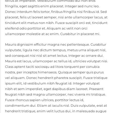
tellus at imperdiet. Vestibulum commodo dui non eros
fringilla, eget sagittis enim placerat. Integer sed nunc leo.
Donec interdum felis tortor, finibus fringilla nisi finibus id. Sed
placerat, felis ut laoreet semper, nisi ante ullamcorper lacus, at
tincidunt elit metus non nibh. Fusce suscipit orci est, tincidunt
eleifend odio porttitor et. Aliquam ac velit non orci
ullamcorper molestie at ac enim. Curabitur in placerat mi.
Mauris dignissim efficitur magna nec pellentesque. Curabitur
vulputate, ligula nec dictum tempus, metus urna aliquet nisl,
sed consequat nisi nisl sit amet lectus. Integer ac ornare dui.
Mauris est lacus, ullamcorper ac tellus id, ultricies volutpat nisi.
Class aptent taciti sociosqu ad litora torquent per conubia
nostra, per inceptos himenaeos. Quisque semper quis purus
vel aliquam. Donec hendrerit pharetra suscipit. Fusce tristique
ipsum elit, id vestibulum nibh feugiat id. Integer volutpat
nibh et sem imperdiet, eget dapibus diam laoreet. Praesent
feugiat nibh sed magna ullamcorper, nec viverra mi tristique.
Fusce rhoncus sapien ultrices, porttitor lectus id,
condimentum dui. Etiam at iaculis nisl. Duis vulputate, erat at
hendrerit tristique, enim velit luctus dui, in malesuada augue