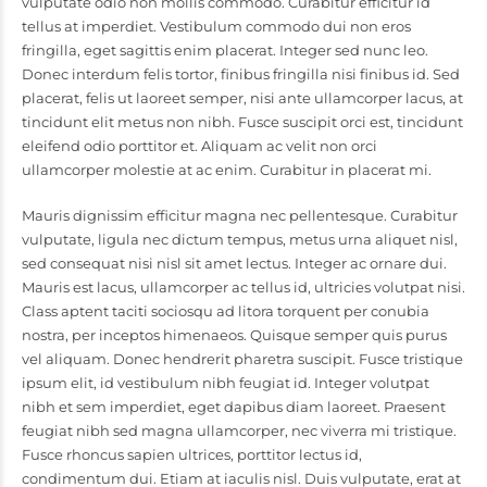
vulputate odio non mollis commodo. Curabitur efficitur id
tellus at imperdiet. Vestibulum commodo dui non eros
fringilla, eget sagittis enim placerat. Integer sed nunc leo.
Donec interdum felis tortor, finibus fringilla nisi finibus id. Sed
placerat, felis ut laoreet semper, nisi ante ullamcorper lacus, at
tincidunt elit metus non nibh. Fusce suscipit orci est, tincidunt
eleifend odio porttitor et. Aliquam ac velit non orci
ullamcorper molestie at ac enim. Curabitur in placerat mi.
Mauris dignissim efficitur magna nec pellentesque. Curabitur
vulputate, ligula nec dictum tempus, metus urna aliquet nisl,
sed consequat nisi nisl sit amet lectus. Integer ac ornare dui.
Mauris est lacus, ullamcorper ac tellus id, ultricies volutpat nisi.
Class aptent taciti sociosqu ad litora torquent per conubia
nostra, per inceptos himenaeos. Quisque semper quis purus
vel aliquam. Donec hendrerit pharetra suscipit. Fusce tristique
ipsum elit, id vestibulum nibh feugiat id. Integer volutpat
nibh et sem imperdiet, eget dapibus diam laoreet. Praesent
feugiat nibh sed magna ullamcorper, nec viverra mi tristique.
Fusce rhoncus sapien ultrices, porttitor lectus id,
condimentum dui. Etiam at iaculis nisl. Duis vulputate, erat at