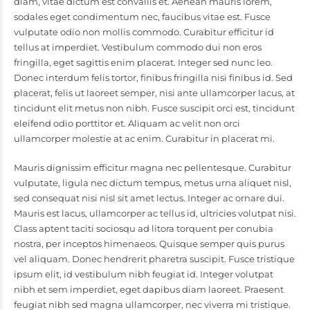
diam, vitae dictum est convallis et. Aenean mauris lorem,
sodales eget condimentum nec, faucibus vitae est. Fusce
vulputate odio non mollis commodo. Curabitur efficitur id
tellus at imperdiet. Vestibulum commodo dui non eros
fringilla, eget sagittis enim placerat. Integer sed nunc leo.
Donec interdum felis tortor, finibus fringilla nisi finibus id. Sed
placerat, felis ut laoreet semper, nisi ante ullamcorper lacus, at
tincidunt elit metus non nibh. Fusce suscipit orci est, tincidunt
eleifend odio porttitor et. Aliquam ac velit non orci
ullamcorper molestie at ac enim. Curabitur in placerat mi.
Mauris dignissim efficitur magna nec pellentesque. Curabitur
vulputate, ligula nec dictum tempus, metus urna aliquet nisl,
sed consequat nisi nisl sit amet lectus. Integer ac ornare dui.
Mauris est lacus, ullamcorper ac tellus id, ultricies volutpat nisi.
Class aptent taciti sociosqu ad litora torquent per conubia
nostra, per inceptos himenaeos. Quisque semper quis purus
vel aliquam. Donec hendrerit pharetra suscipit. Fusce tristique
ipsum elit, id vestibulum nibh feugiat id. Integer volutpat
nibh et sem imperdiet, eget dapibus diam laoreet. Praesent
feugiat nibh sed magna ullamcorper, nec viverra mi tristique.