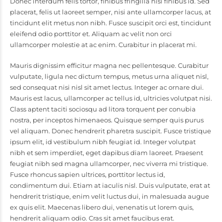
Donec interdum felis tortor, finibus fringilla nisi finibus id. Sed
placerat, felis ut laoreet semper, nisi ante ullamcorper lacus, at
tincidunt elit metus non nibh. Fusce suscipit orci est, tincidunt
eleifend odio porttitor et. Aliquam ac velit non orci
ullamcorper molestie at ac enim. Curabitur in placerat mi.
Mauris dignissim efficitur magna nec pellentesque. Curabitur
vulputate, ligula nec dictum tempus, metus urna aliquet nisl,
sed consequat nisi nisl sit amet lectus. Integer ac ornare dui.
Mauris est lacus, ullamcorper ac tellus id, ultricies volutpat nisi.
Class aptent taciti sociosqu ad litora torquent per conubia
nostra, per inceptos himenaeos. Quisque semper quis purus
vel aliquam. Donec hendrerit pharetra suscipit. Fusce tristique
ipsum elit, id vestibulum nibh feugiat id. Integer volutpat
nibh et sem imperdiet, eget dapibus diam laoreet. Praesent
feugiat nibh sed magna ullamcorper, nec viverra mi tristique.
Fusce rhoncus sapien ultrices, porttitor lectus id,
condimentum dui. Etiam at iaculis nisl. Duis vulputate, erat at
hendrerit tristique, enim velit luctus dui, in malesuada augue
ex quis elit. Maecenas libero dui, venenatis ut lorem quis,
hendrerit aliquam odio. Cras sit amet faucibus erat.