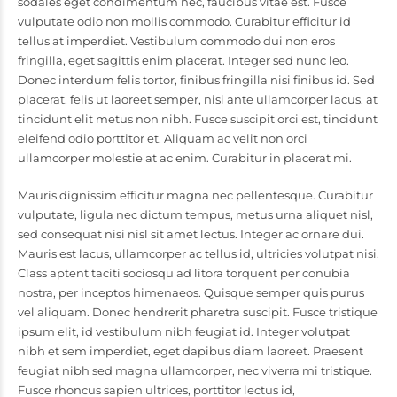
sodales eget condimentum nec, faucibus vitae est. Fusce
vulputate odio non mollis commodo. Curabitur efficitur id
tellus at imperdiet. Vestibulum commodo dui non eros
fringilla, eget sagittis enim placerat. Integer sed nunc leo.
Donec interdum felis tortor, finibus fringilla nisi finibus id. Sed
placerat, felis ut laoreet semper, nisi ante ullamcorper lacus, at
tincidunt elit metus non nibh. Fusce suscipit orci est, tincidunt
eleifend odio porttitor et. Aliquam ac velit non orci
ullamcorper molestie at ac enim. Curabitur in placerat mi.
Mauris dignissim efficitur magna nec pellentesque. Curabitur
vulputate, ligula nec dictum tempus, metus urna aliquet nisl,
sed consequat nisi nisl sit amet lectus. Integer ac ornare dui.
Mauris est lacus, ullamcorper ac tellus id, ultricies volutpat nisi.
Class aptent taciti sociosqu ad litora torquent per conubia
nostra, per inceptos himenaeos. Quisque semper quis purus
vel aliquam. Donec hendrerit pharetra suscipit. Fusce tristique
ipsum elit, id vestibulum nibh feugiat id. Integer volutpat
nibh et sem imperdiet, eget dapibus diam laoreet. Praesent
feugiat nibh sed magna ullamcorper, nec viverra mi tristique.
Fusce rhoncus sapien ultrices, porttitor lectus id,