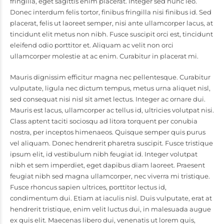
fringilla, eget sagittis enim placerat. Integer sed nunc leo.
Donec interdum felis tortor, finibus fringilla nisi finibus id. Sed
placerat, felis ut laoreet semper, nisi ante ullamcorper lacus, at
tincidunt elit metus non nibh. Fusce suscipit orci est, tincidunt
eleifend odio porttitor et. Aliquam ac velit non orci
ullamcorper molestie at ac enim. Curabitur in placerat mi.
Mauris dignissim efficitur magna nec pellentesque. Curabitur
vulputate, ligula nec dictum tempus, metus urna aliquet nisl,
sed consequat nisi nisl sit amet lectus. Integer ac ornare dui.
Mauris est lacus, ullamcorper ac tellus id, ultricies volutpat nisi.
Class aptent taciti sociosqu ad litora torquent per conubia
nostra, per inceptos himenaeos. Quisque semper quis purus
vel aliquam. Donec hendrerit pharetra suscipit. Fusce tristique
ipsum elit, id vestibulum nibh feugiat id. Integer volutpat
nibh et sem imperdiet, eget dapibus diam laoreet. Praesent
feugiat nibh sed magna ullamcorper, nec viverra mi tristique.
Fusce rhoncus sapien ultrices, porttitor lectus id,
condimentum dui. Etiam at iaculis nisl. Duis vulputate, erat at
hendrerit tristique, enim velit luctus dui, in malesuada augue
ex quis elit. Maecenas libero dui, venenatis ut lorem quis,