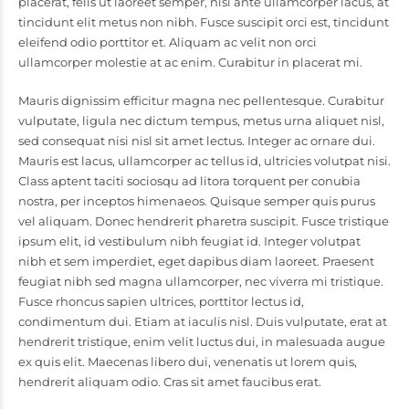
placerat, felis ut laoreet semper, nisi ante ullamcorper lacus, at
tincidunt elit metus non nibh. Fusce suscipit orci est, tincidunt
eleifend odio porttitor et. Aliquam ac velit non orci
ullamcorper molestie at ac enim. Curabitur in placerat mi.
Mauris dignissim efficitur magna nec pellentesque. Curabitur
vulputate, ligula nec dictum tempus, metus urna aliquet nisl,
sed consequat nisi nisl sit amet lectus. Integer ac ornare dui.
Mauris est lacus, ullamcorper ac tellus id, ultricies volutpat nisi.
Class aptent taciti sociosqu ad litora torquent per conubia
nostra, per inceptos himenaeos. Quisque semper quis purus
vel aliquam. Donec hendrerit pharetra suscipit. Fusce tristique
ipsum elit, id vestibulum nibh feugiat id. Integer volutpat
nibh et sem imperdiet, eget dapibus diam laoreet. Praesent
feugiat nibh sed magna ullamcorper, nec viverra mi tristique.
Fusce rhoncus sapien ultrices, porttitor lectus id,
condimentum dui. Etiam at iaculis nisl. Duis vulputate, erat at
hendrerit tristique, enim velit luctus dui, in malesuada augue
ex quis elit. Maecenas libero dui, venenatis ut lorem quis,
hendrerit aliquam odio. Cras sit amet faucibus erat.